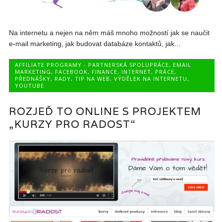
Na internetu a nejen na něm máš mnoho možností jak se naučit
e-mail marketing, jak budovat databáze kontaktů, jak...
AFFILIATE PROGRAMY - PARTNERSKÁ SPOLUPRÁCE
,
EMAIL
MARKETING
,
FACEBOOK
,
FINANCE
,
INTERNET
,
PRÁCE
,
PŘEDNÁŠKY
,
RADY
,
TIP NA WEB
,
VÝDĚLEK NA INTERNETU
,
YOUTUBE
ROZJEĎ TO ONLINE S PROJEKTEM
„KURZY PRO RADOST“