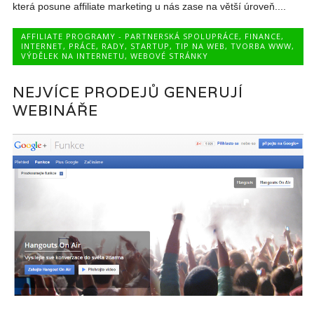
která posune affiliate marketing u nás zase na větší úroveň....
AFFILIATE PROGRAMY - PARTNERSKÁ SPOLUPRÁCE
,
FINANCE
,
INTERNET
,
PRÁCE
,
RADY
,
STARTUP
,
TIP NA WEB
,
TVORBA WWW
,
VÝDĚLEK NA INTERNETU
,
WEBOVÉ STRÁNKY
NEJVÍCE PRODEJŮ GENERUJÍ
WEBINÁŘE