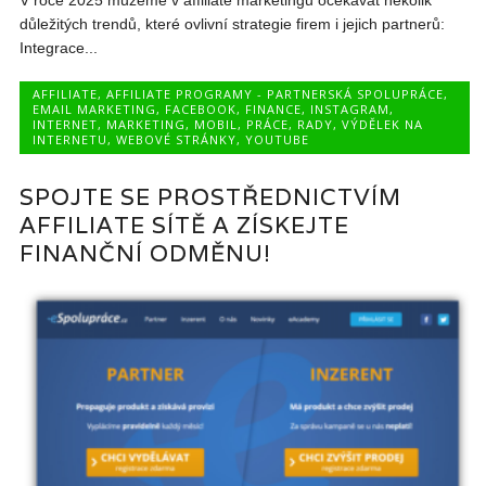
V roce 2025 můžeme v affiliate marketingu očekávat několik
důležitých trendů, které ovlivní strategie firem i jejich partnerů:
Integrace...
AFFILIATE
,
AFFILIATE PROGRAMY - PARTNERSKÁ SPOLUPRÁCE
,
EMAIL MARKETING
,
FACEBOOK
,
FINANCE
,
INSTAGRAM
,
INTERNET
,
MARKETING
,
MOBIL
,
PRÁCE
,
RADY
,
VÝDĚLEK NA
INTERNETU
,
WEBOVÉ STRÁNKY
,
YOUTUBE
SPOJTE SE PROSTŘEDNICTVÍM
AFFILIATE SÍTĚ A ZÍSKEJTE
FINANČNÍ ODMĚNU!