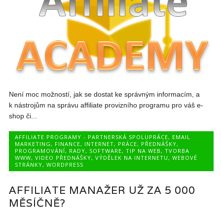
Není moc možností, jak se dostat ke správným informacím, a
k nástrojům na správu affiliate provizního programu pro váš e-
shop či...
AFFILIATE PROGRAMY - PARTNERSKÁ SPOLUPRÁCE
,
EMAIL
MARKETING
,
FINANCE
,
INTERNET
,
PRÁCE
,
PŘEDNÁŠKY
,
PROGRAMOVÁNÍ
,
RADY
,
SOFTWARE
,
TIP NA WEB
,
TVORBA
WWW
,
VIDEO PŘEDNÁŠKY
,
VÝDĚLEK NA INTERNETU
,
WEBOVÉ
STRÁNKY
,
WORDPRESS
AFFILIATE MANAŽER UŽ ZA 5 000
MĚSÍČNĚ?