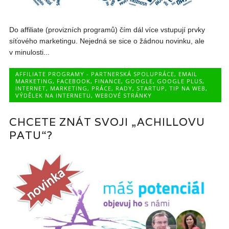
Do affiliate (provizních programů) čím dál více vstupují prvky
síťového marketingu. Nejedná se sice o žádnou novinku, ale
v minulosti...
AFFILIATE PROGRAMY - PARTNERSKÁ SPOLUPRÁCE
,
EMAIL
MARKETING
,
FACEBOOK
,
FINANCE
,
GOOGLE
,
GOOGLE PLUS
,
INTERNET
,
MARKETING
,
PRÁCE
,
RADY
,
STARTUP
,
TIP NA WEB
,
VÝDĚLEK NA INTERNETU
,
WEBOVÉ STRÁNKY
CHCETE ZNÁT SVOJI „ACHILLOVU
PATU“?