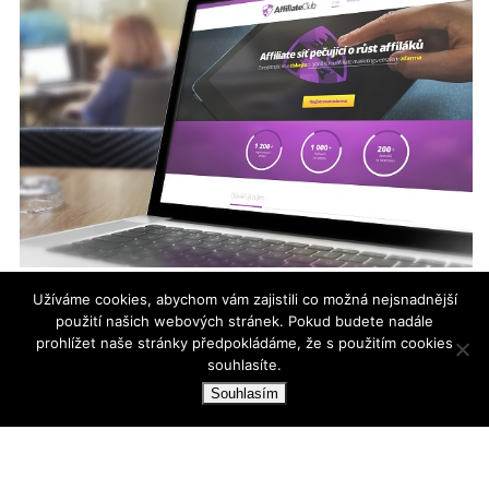
Užíváme cookies, abychom vám zajistili co možná nejsnadnější
Není síť jako síť. Jak již zmiňuje název článku je tu jedna, která je
použití našich webových stránek. Pokud budete nadále
o krok napřed (možná i...
prohlížet naše stránky předpokládáme, že s použitím cookies
souhlasíte.
AFFILIATE PROGRAMY - PARTNERSKÁ SPOLUPRÁCE
,
FINANCE
,
Souhlasím
INTERNET
,
PRÁCE
,
RADY
,
VÝDĚLEK NA INTERNETU
KDO JE TEN KLUK S CITRÓNEM?
PŮVODNĚ AFFILÁK DNES MANAŽER