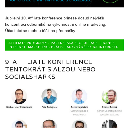
Jubilejní 10. Affiliate konference přinese dosud největší
koncentraci odborníků na výkonnostní online marketing.
Účastníci se mohou těšit na přednášky...
AFFILIATE PROGRAMY - PARTNERSKÁ SPOLUPRÁCE
,
FINANCE
,
INTERNET
,
MARKETING
,
PRÁCE
,
RADY
,
VÝDĚLEK NA INTERNETU
9. AFFILIATE KONFERENCE
TENTOKRÁT S ALZOU NEBO
SOCIALSHARKS