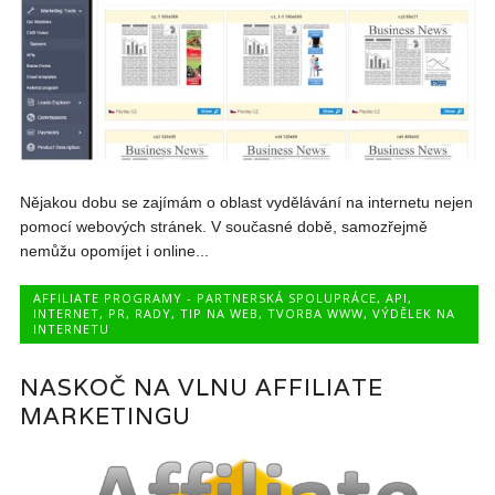
Nějakou dobu se zajímám o oblast vydělávání na internetu nejen
pomocí webových stránek. V současné době, samozřejmě
nemůžu opomíjet i online...
AFFILIATE PROGRAMY - PARTNERSKÁ SPOLUPRÁCE
,
API
,
INTERNET
,
PR
,
RADY
,
TIP NA WEB
,
TVORBA WWW
,
VÝDĚLEK NA
INTERNETU
NASKOČ NA VLNU AFFILIATE
MARKETINGU