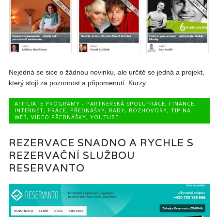
Nejedná se sice o žádnou novinku, ale určitě se jedná a projekt,
který stojí za pozornost a připomenutí. Kurzy...
AFFILIATE PROGRAMY - PARTNERSKÁ SPOLUPRÁCE
,
FINANCE
,
INTERNET
,
PRÁCE
,
PŘEDNÁŠKY
,
RADY
,
ROZHOVORY
,
TIP NA
WEB
,
VIDEO PŘEDNÁŠKY
,
YOUTUBE
REZERVACE SNADNO A RYCHLE S
REZERVAČNÍ SLUŽBOU
RESERVANTO