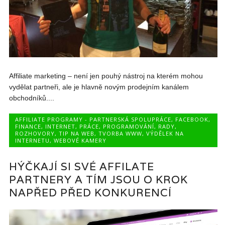
Affiliate marketing – není jen pouhý nástroj na kterém mohou
vydělat partneři, ale je hlavně novým prodejním kanálem
obchodníků....
AFFILIATE PROGRAMY - PARTNERSKÁ SPOLUPRÁCE
,
FACEBOOK
,
FINANCE
,
INTERNET
,
PRÁCE
,
PROGRAMOVÁNÍ
,
RADY
,
ROZHOVORY
,
TIP NA WEB
,
TVORBA WWW
,
VÝDĚLEK NA
INTERNETU
,
WEBOVÉ KAMERY
HÝČKAJÍ SI SVÉ AFFILATE
PARTNERY A TÍM JSOU O KROK
NAPŘED PŘED KONKURENCÍ