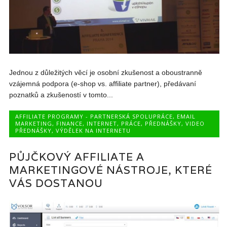
Jednou z důležitých věcí je osobní zkušenost a oboustranně
vzájemná podpora (e-shop vs. affiliate partner), předávaní
poznatků a zkušeností v tomto...
AFFILIATE PROGRAMY - PARTNERSKÁ SPOLUPRÁCE
,
EMAIL
MARKETING
,
FINANCE
,
INTERNET
,
PRÁCE
,
PŘEDNÁŠKY
,
VIDEO
PŘEDNÁŠKY
,
VÝDĚLEK NA INTERNETU
PŮJČKOVÝ AFFILIATE A
MARKETINGOVÉ NÁSTROJE, KTERÉ
VÁS DOSTANOU