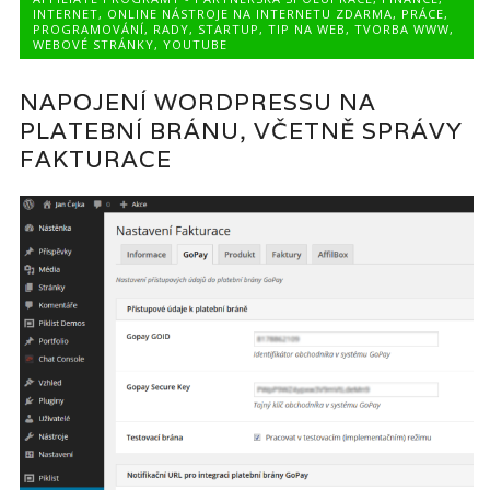
INTERNET
,
ONLINE NÁSTROJE NA INTERNETU ZDARMA
,
PRÁCE
,
PROGRAMOVÁNÍ
,
RADY
,
STARTUP
,
TIP NA WEB
,
TVORBA WWW
,
WEBOVÉ STRÁNKY
,
YOUTUBE
NAPOJENÍ WORDPRESSU NA
PLATEBNÍ BRÁNU, VČETNĚ SPRÁVY
FAKTURACE