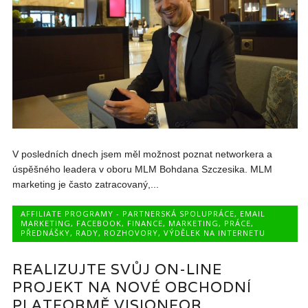
V posledních dnech jsem měl možnost poznat networkera a
úspěšného leadera v oboru MLM Bohdana Szczesika. MLM
marketing je často zatracovaný,...
AFFILIATE PROGRAMY - PARTNERSKÁ SPOLUPRÁCE
,
EMAIL
MARKETING
,
FACEBOOK
,
FINANCE
,
MARKETING
,
PRÁCE
,
PŘEDNÁŠKY
,
RADY
,
ROZHOVORY
,
VÝDĚLEK NA INTERNETU
REALIZUJTE SVŮJ ON-LINE
PROJEKT NA NOVÉ OBCHODNÍ
PLATFORMĚ VISIONFOR