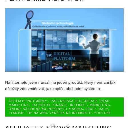
Na internetu jsem narazil na jeden produkt, který není ani tak
důležitý zde zmiňovat, jako spíše obchodní systém a...
AFFILIATE PROGRAMY - PARTNERSKÁ SPOLUPRÁCE
,
EMAIL
MARKETING
,
FACEBOOK
,
FINANCE
,
INTERNET
,
MARKETING
,
ONLINE NÁSTROJE NA INTERNETU ZDARMA
,
PRÁCE
,
RADY
,
STARTUP
,
TIP NA WEB
,
VÝDĚLEK NA INTERNETU
,
YOUTUBE
AFFILIATE & SÍŤOVÝ MARKETING