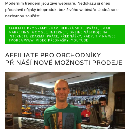
Moderním trendem jsou živé webináře. Nedokážu si dnes
představit nějaký infoprodukt bez živého webináře. Jedná se o
nezbytnou součást...
AFFILIATE PROGRAMY - PARTNERSKÁ SPOLUPRÁCE
,
EMAIL
MARKETING
,
GOOGLE
,
INTERNET
,
ONLINE NÁSTROJE NA
INTERNETU ZDARMA
,
PRÁCE
,
PŘEDNÁŠKY
,
RADY
,
TIP NA WEB
,
TVORBA WWW
,
VIDEO PŘEDNÁŠKY
,
YOUTUBE
AFFILIATE PRO OBCHODNÍKY
PŘINÁŠÍ NOVÉ MOŽNOSTI PRODEJE