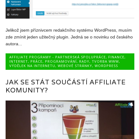
Jelikož jsem příznivcem redakčního systému WordPress, musím
zde zmínit jeden užitečný plugin. Jedná se o novinku od českého
autora...
AFFILIATE PROGRAMY - PARTNERSKÁ SPOLUPRÁCE
,
FINANCE
,
INTERNET
,
PRÁCE
,
PROGRAMOVÁNÍ
,
RADY
,
TVORBA WWW
,
VÝDĚLEK NA INTERNETU
,
WEBOVÉ STRÁNKY
,
WORDPRESS
JAK SE STÁT SOUČÁSTÍ AFFILIATE
KOMUNITY?