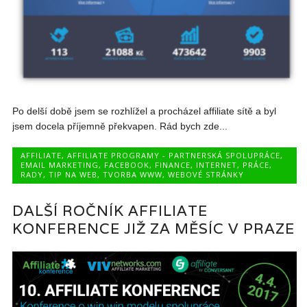
Po delší době jsem se rozhlížel a procházel affiliate sítě a byl
jsem docela příjemně překvapen. Rád bych zde...
AFFILIATE
,
AFFILIATE PROGRAMY - PARTNERSKÁ SPOLUPRÁCE
,
EMAIL MARKETING
,
FACEBOOK
,
FINANCE
,
INTERNET
,
PRÁCE
,
RADY
,
TIP NA WEB
,
TVORBA WWW
,
WEBOVÉ STRÁNKY
DALŠÍ ROČNÍK AFFILIATE
KONFERENCE JIŽ ZA MĚSÍC V PRAZE