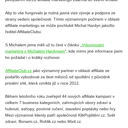
Aby to vše fungovalo je nutná jasná vize vývoje a podpora ze
strany vedení společnosti. Tímto významným počinem v oblasti
affiliate marketingu se může pochlubit Michal Hardyn jakožto
ředitel AffiliateClubu.
S Michalem jsme měli už tu čest v článku „
Výkonnostní
marketing s Michalem Hardynem
“, kde mimo jiné informace jsem
ho požádal i o krátký rozhovor.
AffiliateClub.cz
jako významný partner v oblasti affiliate se
podařilo vybudovat za šest měsíců od spuštění z původně
privátní sítě, která vznikla již v roce 2012.
Během letošního roku zveřejnil 44 nových affiliate kampaní v
celkem 7 business kategoriích, zahrnujících obory zdraví a
hubnutí, eshopy, povinné ručení, stavební poptávky nebo hry.
Mezi významné klienty patří společnosti KlikPojištění.cz, Svět
zdraví, Bonami.cz, Rohlik.cz nebo Mixit.cz.