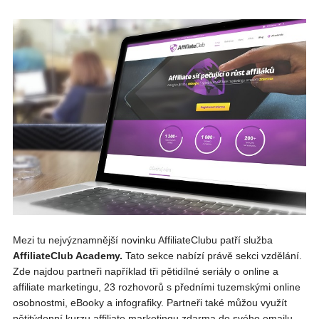
Mezi tu nejvýznamnější novinku AffiliateClubu patří služba
AffiliateClub Academy.
Tato sekce nabízí právě sekci vzdělání.
Zde najdou partneři například tři pětidílné seriály o online a
affiliate marketingu, 23 rozhovorů s předními tuzemskými online
osobnostmi, eBooky a infografiky. Partneři také můžou využít
pětitýdenní kurzu affiliate marketingu zdarma do svého emailu.