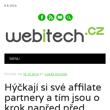
8.8.2026
mail
Main menu
Skip
MENU
to
content
POSTED ON
18.10.2014
BY
LUKÁŠ ROUSEK
Hýčkají si své affilate
partnery a tím jsou o
krok napřed před