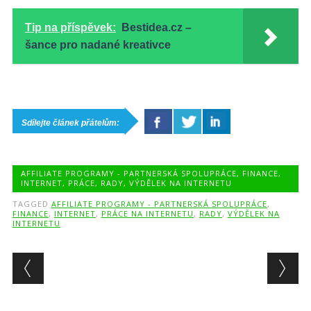
Tip na příspěvek:
Bestidea.cz –
šance pro nadané kreativce
Sdílejte článek přátelům:
AFFILIATE PROGRAMY - PARTNERSKÁ SPOLUPRÁCE
,
FINANCE
,
INTERNET
,
PRÁCE
,
RADY
,
VÝDĚLEK NA INTERNETU
TAGGED
AFFILIATE PROGRAMY - PARTNERSKÁ SPOLUPRÁCE
,
FINANCE
,
INTERNET
,
PRÁCE NA INTERNETU
,
RADY
,
VÝDĚLEK NA
INTERNETU
Post navigation