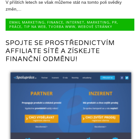
V příštích letech se však můžeme stát na tomto poli svědky
změn,...
EMAIL MARKETING
,
FINANCE
,
INTERNET
,
MARKETING
,
PR
,
PRÁCE
,
TIP NA WEB
,
TVORBA WWW
,
WEBOVÉ STRÁNKY
SPOJTE SE PROSTŘEDNICTVÍM
AFFILIATE SÍTĚ A ZÍSKEJTE
FINANČNÍ ODMĚNU!