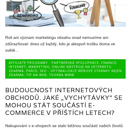
Roli ani význam marketingu obsahu snad nemusíme ani
zdůrazňovat: dnes už každý, kdo je alespoň trošku doma ve
světě...
AFFILIATE PROGRAMY - PARTNERSKÁ SPOLUPRÁCE
,
FINANCE
,
INTERNET
,
MARKETING
,
ONLINE NÁSTROJE NA INTERNETU
ZDARMA
,
PRÁCE
,
SEO - OPTIMALIZACE WEBOVÉ STRÁNKY NEJEN
ZDARMA
,
TIP NA WEB
,
TVORBA WWW
BUDOUCNOST INTERNETOVÝCH
OBCHODŮ. JAKÉ „VYCHYTÁVKY“ SE
MOHOU STÁT SOUČÁSTÍ E-
COMMERCE V PŘÍŠTÍCH LETECH?
Nakupování v e-shopech se stalo běžnou součástí našich životů.