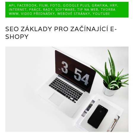
API
,
FACEBOOK
,
FILM
,
FOTO
,
GOOGLE PLUS
,
GRAFIKA
,
HRY
,
INTERNET
,
PRÁCE
,
RADY
,
SOFTWARE
,
TIP NA WEB
,
TVORBA
WWW
,
VIDEO PŘEDNÁŠKY
,
WEBOVÉ STRÁNKY
,
YOUTUBE
SEO ZÁKLADY PRO ZAČÍNAJÍCÍ E-
SHOPY