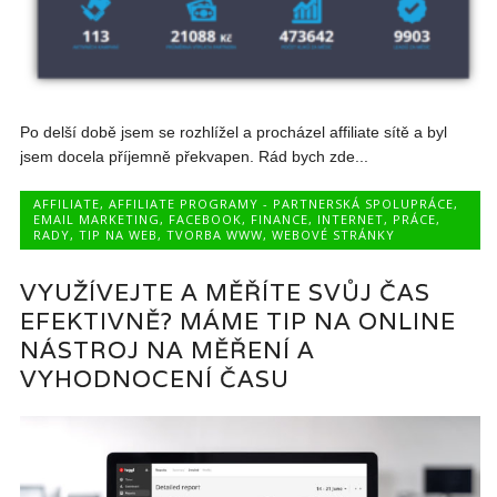
Po delší době jsem se rozhlížel a procházel affiliate sítě a byl
jsem docela příjemně překvapen. Rád bych zde...
AFFILIATE
,
AFFILIATE PROGRAMY - PARTNERSKÁ SPOLUPRÁCE
,
EMAIL MARKETING
,
FACEBOOK
,
FINANCE
,
INTERNET
,
PRÁCE
,
RADY
,
TIP NA WEB
,
TVORBA WWW
,
WEBOVÉ STRÁNKY
VYUŽÍVEJTE A MĚŘÍTE SVŮJ ČAS
EFEKTIVNĚ? MÁME TIP NA ONLINE
NÁSTROJ NA MĚŘENÍ A
VYHODNOCENÍ ČASU