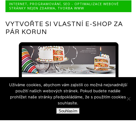
INTERNET
,
PROGRAMOVÁNÍ
,
SEO - OPTIMALIZACE WEBOVÉ
STRÁNKY NEJEN ZDARMA
,
TVORBA WWW
VYTVOŘTE SI VLASTNÍ E-SHOP ZA
PÁR KORUN
Užíváme cookies, abychom vám zajistili co možná nejsnadnější
použití našich webových stránek. Pokud budete nadále
prohlížet naše stránky předpokládáme, že s použitím cookies
souhlasíte.
Souhlasím