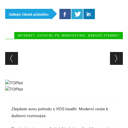
Sdílejte článek přátelům:
INTERNET
,
OSTATNÍ
,
PR
,
WEBHOSTING
,
WEBOVÉ STRÁNKY
Post navigation
Zlepšete svou pohodu s VOS.health: Moderní cesta k
duševní rovnováze