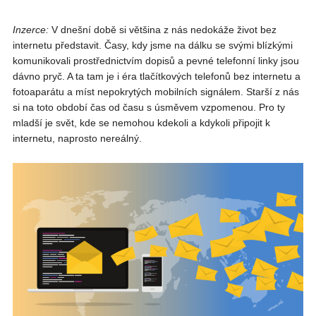
Inzerce:
V dnešní době si většina z nás nedokáže život bez
internetu představit. Časy, kdy jsme na dálku se svými blízkými
komunikovali prostřednictvím dopisů a pevné telefonní linky jsou
dávno pryč. A ta tam je i éra tlačítkových telefonů bez internetu a
fotoaparátu a míst nepokrytých mobilních signálem. Starší z nás
si na toto období čas od času s úsměvem vzpomenou. Pro ty
mladší je svět, kde se nemohou kdekoli a kdykoli připojit k
internetu, naprosto nereálný.