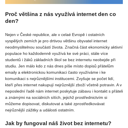
Proč většina z nás využívá internet den co
den?
Nejen v České republice, ale v celaé Evropě i ostatních
vyspělých zemích je pro drtivou většinu obyvatel internet
neodmyslitelnou součástí života. Značná část ekonomicky aktivní
populace ho každodenně využívá ke své práci, stále více
studentů i žáků základních škol se bez internetu neobejde při
studiu. Jen málo kdo z nás dnes píše místo dopisů přátelům
emaily a elektronickou komunikaci často využíváme i ke
komunikaci s nejrůznějšími institucemi. Zvyšuje se počet lidí,
kteří přes internet nakupují nejrůznější zboží včetně potravin. A v
neposlední řadě nám internet poskytuje zábavu i kontakt s přáteli
a známými na sociálních sítích, jejichž prostřednictvím si
můžeme dopisovat, diskutovat a také zprostředkovávat
nejrůznější zážitky a události ostatním.
Jak by fungoval náš život bez internetu?