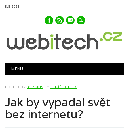
8.8.2026
mail
Main menu
Skip
MENU
to
content
POSTED ON
31.7.2019
BY
LUKÁŠ ROUSEK
Jak by vypadal svět
bez internetu?