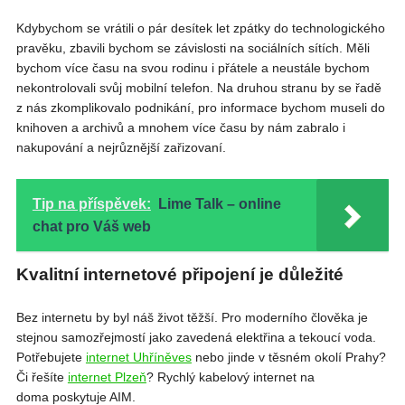
Kdybychom se vrátili o pár desítek let zpátky do technologického
pravěku, zbavili bychom se závislosti na sociálních sítích. Měli
bychom více času na svou rodinu i přátele a neustále bychom
nekontrolovali svůj mobilní telefon. Na druhou stranu by se řadě
z nás zkomplikovalo podnikání, pro informace bychom museli do
knihoven a archivů a mnohem více času by nám zabralo i
nakupování a nejrůznější zařizovaní.
Tip na příspěvek:
Lime Talk – online
chat pro Váš web
Kvalitní internetové připojení je důležité
Bez internetu by byl náš život těžší. Pro moderního člověka je
stejnou samozřejmostí jako zavedená elektřina a tekoucí voda.
Potřebujete
internet Uhříněves
nebo jinde v těsném okolí Prahy?
Či řešíte
internet Plzeň
? Rychlý kabelový internet na
doma poskytuje AIM.